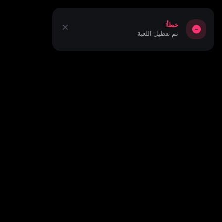
خطأ!
تم تعطيل اللعبة
أنت تلعب باستخدام النسخة التجريبية. ولكن اللعبة الحقيقية هي
أكثر إثارة للاهتمام!
التحديات
العَب بشكل فعلي
للاشتراك