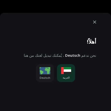
أهلاً!
نحن ندعم
Deutsch
، يُمكنك تبديل لغتك من هنا
الإشعار
نحن نقوم بإستخدام ملفات تعريف الارتباط، تحقق من ذلك
العربية
Deutsch
الخاص بملفات تعريف الارتباط
لمزيد من المعلومات، يمكنك
إعدادات ملفات تعريف الارتباط
تغيير هذه الإعدادات في
قبول الكل