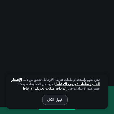
الإشعار
نحن نقوم بإستخدام ملفات تعريف الارتباط، تحقق من ذلك
الخاص بملفات تعريف الارتباط
لمزيد من المعلومات، يمكنك
إعدادات ملفات تعريف الارتباط
تغيير هذه الإعدادات في
أنت تلعب باستخدام النسخة التجريبية. ولكن اللعبة الحقيقية هي
أكثر إثارة للاهتمام!
قبول الكل
العَب بشكل فعلي