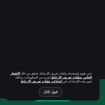
الإشعار
نحن نقوم بإستخدام ملفات تعريف الارتباط، تحقق من ذلك
الخاص بملفات تعريف الارتباط
لمزيد من المعلومات، يمكنك
إعدادات ملفات تعريف الارتباط
تغيير هذه الإعدادات في
أنت تلعب باستخدام النسخة التجريبية. ولكن اللعبة الحقيقية هي
أكثر إثارة للاهتمام!
قبول الكل
العَب بشكل فعلي