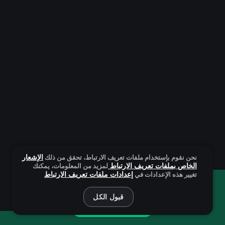
الإشعار
نحن نقوم بإستخدام ملفات تعريف الارتباط، تحقق من ذلك
الخاص بملفات تعريف الارتباط
لمزيد من المعلومات، يمكنك
إعدادات ملفات تعريف الارتباط
تغيير هذه الإعدادات في
أنت تلعب باستخدام النسخة التجريبية. ولكن اللعبة الحقيقية هي
أكثر إثارة للاهتمام!
قبول الكل
العَب بشكل فعلي