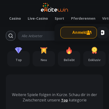
Casino
Live-Casino
Sport
Pferderennen
Virt
Anmelden
Alle Anbieter
Top
Neu
Beliebt
Exklusiv
Weitere Spiele folgen in Kürze. Schau dir in der
Zwischenzeit unsere
kategorie
Top