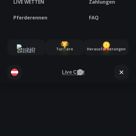
LIVE WETTEN
Zahlungen
Pferderennen
FAQ
Geschäft
Turniere
Herausforderungen
Live Chat