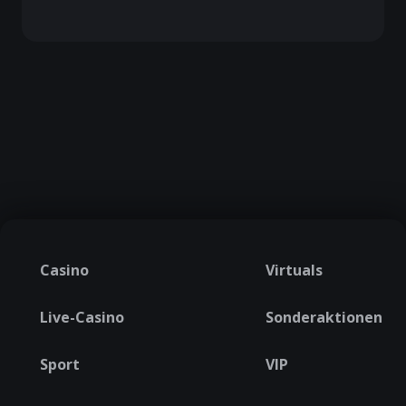
Casino
Virtuals
Live-Casino
Sonderaktionen
Sport
VIP