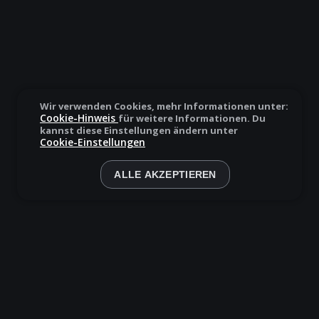
Wir verwenden Cookies, mehr Informationen unter:
Cookie-Hinweis
für weitere Informationen. Du
kannst diese Einstellungen ändern unter
Cookie-Einstellungen
ALLE AKZEPTIEREN