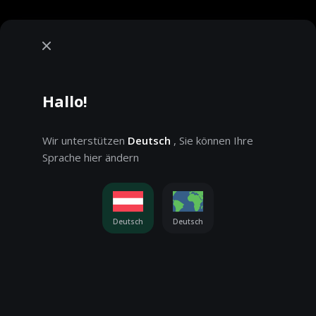
Hallo!
Wir unterstützen
Deutsch
, Sie können Ihre
Sprache hier ändern
Wir verwenden Cookies, mehr Informationen unter:
Cookie-Hinweis
für weitere Informationen. Du
Deutsch
Deutsch
kannst diese Einstellungen ändern unter
Cookie-Einstellungen
Du spielst im Demo-Modus. Das echte Spiel ist
deutlich interessanter
ALLE AKZEPTIEREN
Um Echtgeld spielen