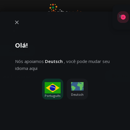
Olá!
DEPÓSITO
Nós apoiamos
Deutsch
, você pode mudar seu
idioma aqui
mais interessante
Jogo real
Deutsch
Português