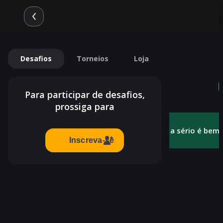
Desafios
Torneios
Loja
Para participar de desafios,
prossiga para
Está a jogar em modo demo. O jogo a sério é bem 
Inscreva-se