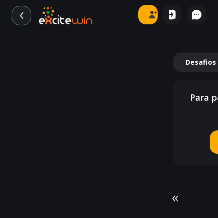
Desafios
Para p