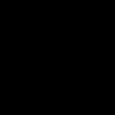
Desafios
Para p