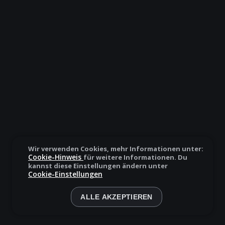
Wir verwenden Cookies, mehr Informationen unter:
Cookie-Hinweis
für weitere Informationen. Du
kannst diese Einstellungen ändern unter
Cookie-Einstellungen
ALLE AKZEPTIEREN