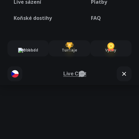
Live sázení
Platby
Koňské dostihy
FAQ
Obchod
Turnaje
Výzvy
Live Chat