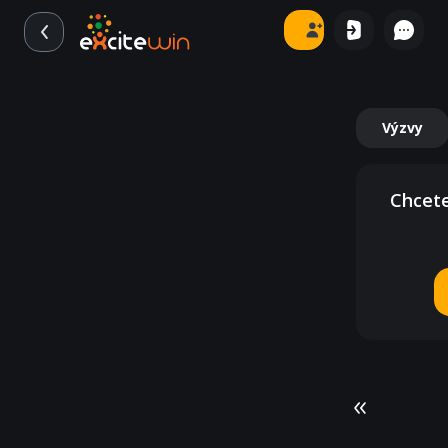
Výzvy
Chcete