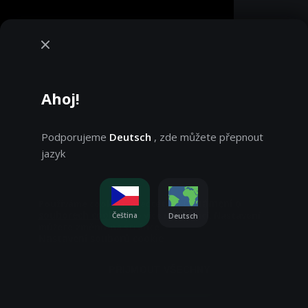
Ahoj!
Podporujeme
Deutsch
, zde můžete přepnout
jazyk
Oznámení o
Používáme cookies, přečtěte si
souborech cookie
pro více informací. Nastavení
Čeština
Deutsch
můžete změnit na stránce
Nastavení souborů cookie
Hrajete v demo režimu. Skutečná hra je mnohem
zajímavější
PŘIJMOUT VŠECHNY
Hrajte o skutečné