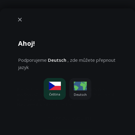
Ahoj!
Podporujeme
Deutsch
, zde můžete přepnout
jazyk
Oznámení o
Používáme cookies, přečtěte si
souborech cookie
pro více informací. Nastavení
Čeština
Deutsch
můžete změnit na stránce
Nastavení souborů cookie
Hrajete v demo režimu. Skutečná hra je mnohem
zajímavější
PŘIJMOUT VŠECHNY
Hrajte o skutečné