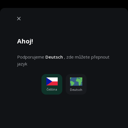
Ahoj!
Podporujeme
Deutsch
, zde můžete přepnout
jazyk
Oznámení o
Používáme cookies, přečtěte si
souborech cookie
pro více informací. Nastavení
Čeština
Deutsch
můžete změnit na stránce
Nastavení souborů cookie
Hrajete v demo režimu. Skutečná hra je mnohem
zajímavější
PŘIJMOUT VŠECHNY
Hrajte o skutečné