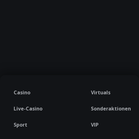
Casino
Virtuals
Live-Casino
Sonderaktionen
Sport
VIP