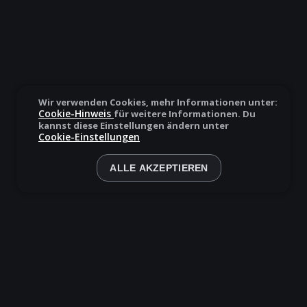
Wir verwenden Cookies, mehr Informationen unter:
Cookie-Hinweis
für weitere Informationen. Du
kannst diese Einstellungen ändern unter
Cookie-Einstellungen
ALLE AKZEPTIEREN