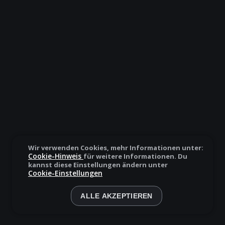
Wir verwenden Cookies, mehr Informationen unter:
Cookie-Hinweis
für weitere Informationen. Du
kannst diese Einstellungen ändern unter
Cookie-Einstellungen
ALLE AKZEPTIEREN