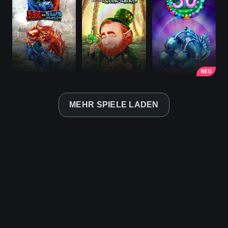
NEU
MEHR SPIELE LADEN