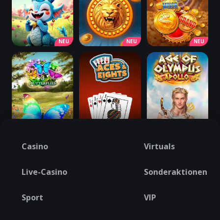
NEU
NEU
NEU
NEU
Casino
Virtuals
Live-Casino
Sonderaktionen
Sport
VIP