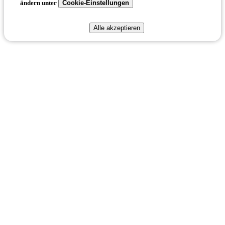
ändern unter
Cookie-Einstellungen
Alle akzeptieren
Ein komfortabler und nützlicher Ort zum Entspannen und Genießen.
ExciteWin - vergiss deine Sorgen!
Gambling can be addictive. Play responsibly. ExciteWin.com only accepts customers
over 18 years of age.
2026 © ExciteWin.com All rights reserved.