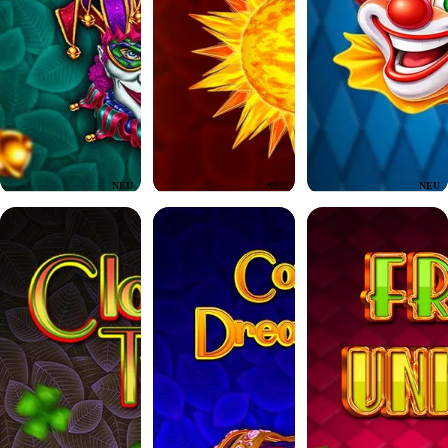
NEU
NEU
NEU