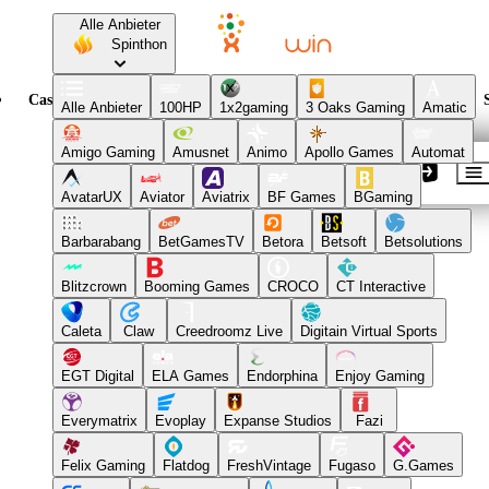
Alle Anbieter
Spinthon
Casino
Live-Casino
Sport
Pferderennen
Virtuals
Alle Anbieter
100HP
1x2gaming
3 Oaks Gaming
Amatic
Amigo Gaming
Amusnet
Animo
Apollo Games
Automat
Anmelden
AvatarUX
Aviator
Aviatrix
BF Games
BGaming
Barbarabang
BetGamesTV
Betora
Betsoft
Betsolutions
Blitzcrown
Booming Games
CROCO
CT Interactive
Caleta
Claw
Creedroomz Live
Digitain Virtual Sports
EGT Digital
ELA Games
Endorphina
Enjoy Gaming
Everymatrix
Evoplay
Expanse Studios
Fazi
Felix Gaming
Flatdog
FreshVintage
Fugaso
G.Games