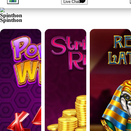
Live Chat
Spinthon