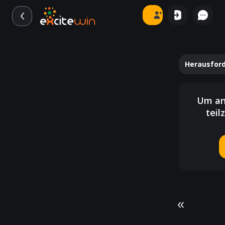
Um an
tei