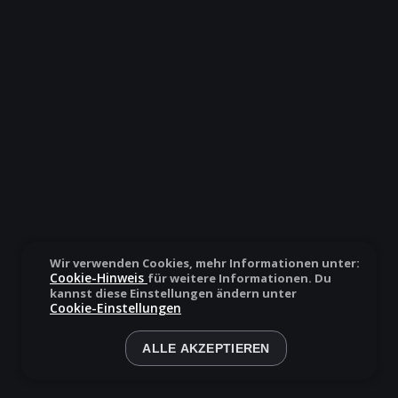
Wir verwenden Cookies, mehr Informationen unter:
Cookie-Hinweis
für weitere Informationen. Du
kannst diese Einstellungen ändern unter
Cookie-Einstellungen
ALLE AKZEPTIEREN