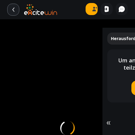
Um an
tei