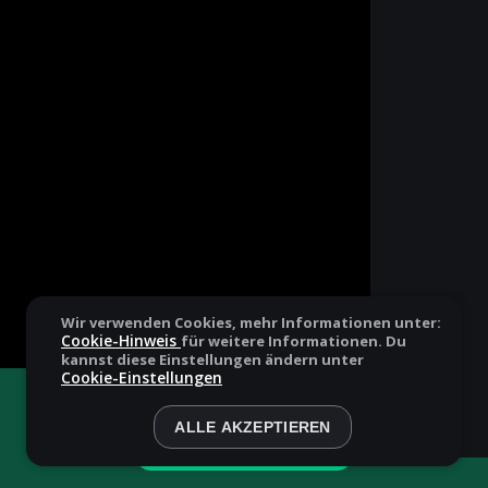
Wir verwenden Cookies, mehr Informationen unter:
Cookie-Hinweis
für weitere Informationen. Du
kannst diese Einstellungen ändern unter
Cookie-Einstellungen
Du spielst im Demo-Modus. Das echte Spiel ist
deutlich interessanter
ALLE AKZEPTIEREN
Um Echtgeld spielen