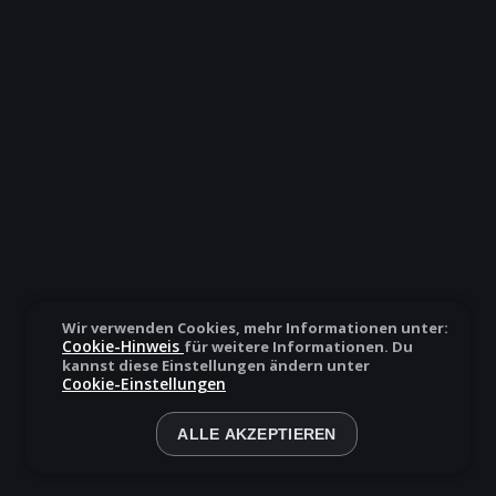
Wir verwenden Cookies, mehr Informationen unter:
Cookie-Hinweis
für weitere Informationen. Du
kannst diese Einstellungen ändern unter
Cookie-Einstellungen
ALLE AKZEPTIEREN