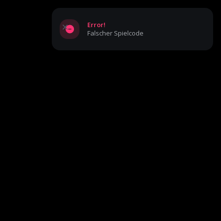
Error!
Falscher Spielcode
Du spielst im Demo-Modus. Das echte Spiel ist
deutlich interessanter
Um Echtgeld spielen
Um an
tei