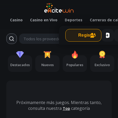
Casino
Casino en Vivo
Deportes
Carreras de ca
Registro
Todos los proveedores
Destacados
Nuevos
Populares
Exclusivo
Próximamente más juegos. Mientras tanto,
consulta nuestra
categoría
Top