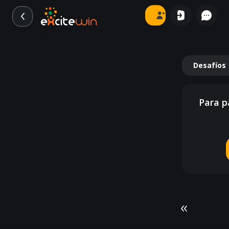
Desafíos
Para p