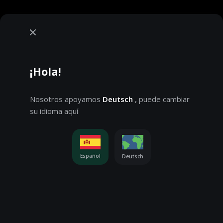
¡Hola!
Nosotros apoyamos
Deutsch
, puede cambiar
su idioma aquí
Aviso de Cookies
Usamos cookies, verifique
para
Español
Deutsch
más información. Puede cambiar esta configuración
Configuración de cookies
en
Está jugando en la versión demo. El juego real es
mucho más interesante.
ACEPTAR TODO
Jugar de verdad