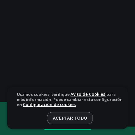
Aviso de Cookies
Usamos cookies, verifique
para
más información. Puede cambiar esta configuración
Configuración de cookies
en
Está jugando en la versión demo. El juego real es
mucho más interesante.
ACEPTAR TODO
Jugar de verdad