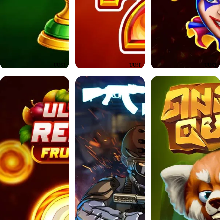
UUSI
UUSI
UUSI