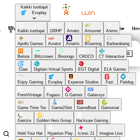
Kaikki tuottajat
Evoplay
Kasino
Live-kasino
Urheilu
Hev
World Cup Fiesta
Kaikki tuottajat
100HP
Amatic
Amusnet
Animo
Apollo Games
Aviator
Aviatrix
BGaming
Barbarabang
Nopea
talletus
Betora
Blitzcrown
Booongo
CROCO
CT Interactive
Claw
Digitain Virtual Sports
EGT Digital
ELA Games
Enjoy Gaming
Evoplay
Expanse Studios
Fazi
Flatdog
FreshVintage
Fugaso
G.Games
Galaxsys
Game Time Tec
Game2Slot
GameBeat
Gamomat
Gamzix
Golden Hero Group
Hacksaw Gaming
Hold Your Hat
Hyperion Play
Iconic 21
Imagine Live