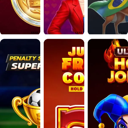
UUSI
UUSI
UUSI