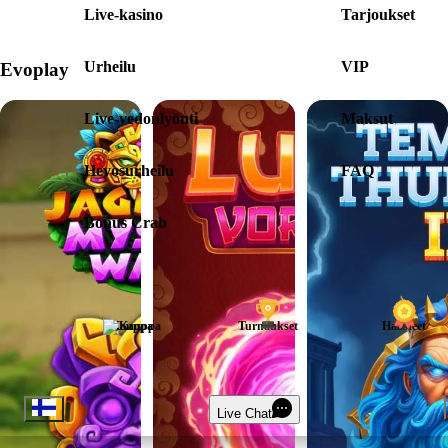
Live-kasino
Tarjoukset
Urheilu
VIP
Evoplay
Live-vedonlyönti
Maksut
Hevosurheilu
FAQ
Bonus Crab
Kauppa
Turnaukset
Haasteet
Live Chat