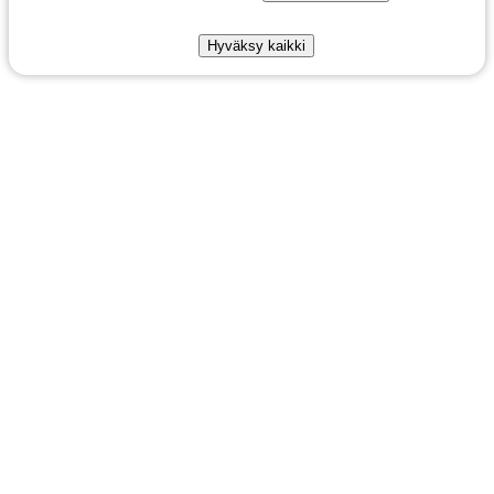
Hyväksy kaikki
Mukava paikka rentoutua ja viihtyä.
ExciteWin - unohda huolesi!
Gambling can be addictive. Play responsibly. ExciteWin.com only accepts customers
over 18 years of age.
2026 © ExciteWin.com All rights reserved.