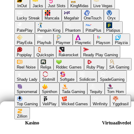
InOut
Jacks
Just Slots
KingMidas
Live Vegas
Lucky Streak
Mancala
Megafair
OneTouch
Oryx
PatePlay
Penguin King
Phantom
PittaPlus
Platipus
PlayEola
Playhub
Playmer
Playnetic
Playson
Playzia
Popiplay
Quickspin
Rakerocket
Ready Play Gaming
Reel Noise
Religa
Riddec Games
Ruby Play
SA Gaming
Shady Lady
Slotmill
Softgate
Solidicon
SpadeGaming
Spinomenal
Spinthon
Tada Gaming
Tequity
Tom Horn
Top Gaming
VeliPlay
Wicked Games
Winfinity
Yggdrasil
Zillion
Kasino
Virtuaalivedot