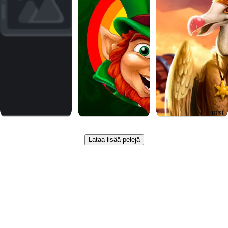
UUSI
Lataa lisää pelejä