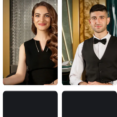
UUSI
UUSI