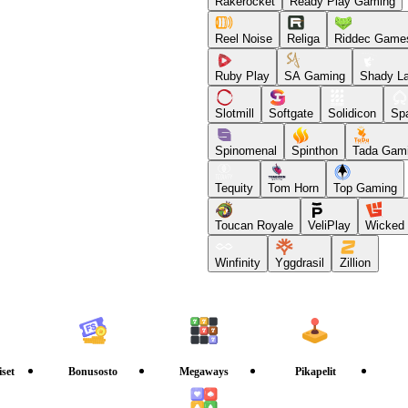
Rakerocket
Ready Play Gaming
Reel Noise
Religa
Riddec Game
Ruby Play
SA Gaming
Shady L
Slotmill
Softgate
Solidicon
Sp
Spinomenal
Spinthon
Tada Gam
Tequity
Tom Horn
Top Gaming
Toucan Royale
VeliPlay
Wicked
Winfinity
Yggdrasil
Zillion
iset
Bonusosto
Megaways
Pikapelit