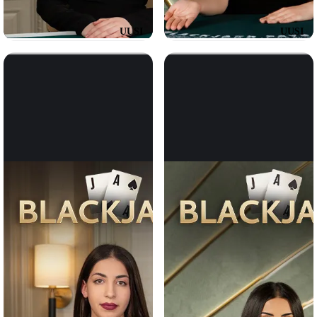
UUSI
UUSI