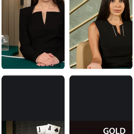
UUSI
UUSI