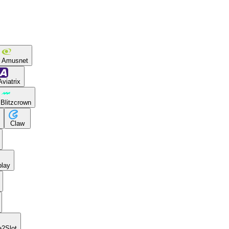
Amusnet
Aviatrix
Blitzcrown
Claw
lay
2Slot