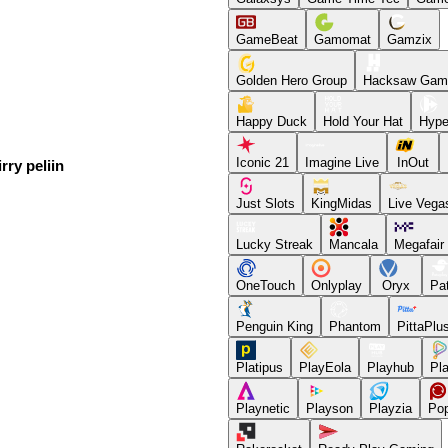
GameBeat
Gamomat
Gamzix
Golden Hero Group
Hacksaw Gam
Happy Duck
Hold Your Hat
Hype
Iconic 21
Imagine Live
InOut
irry peliin
Just Slots
KingMidas
Live Vega
Lucky Streak
Mancala
Megafair
OneTouch
Onlyplay
Oryx
Pa
Penguin King
Phantom
PittaPlu
Platipus
PlayEola
Playhub
Pl
Playnetic
Playson
Playzia
Pop