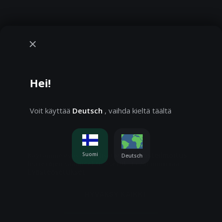
Hei!
Voit käyttää
Deutsch
, vaihda kieltä täältä
Evästeilmoitus
Suomi
Käytämme evästeitä, lisätietoja
Deutsch
listietojen saamiseksi. Asetuksia voi muuttaa:
Evästeasetukset
Pelaat demotilassa. Oikealla rahalla pelaaminen on
paljon jännittävämpää
HYVÄKSY KAIKKI
Pelaa oikealla rahalla