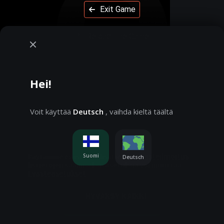
Hei!
Voit käyttää
Deutsch
, vaihda kieltä täältä
Evästeilmoitus
Suomi
Käytämme evästeitä, lisätietoja
Deutsch
listietojen saamiseksi. Asetuksia voi muuttaa:
Evästeasetukset
Pelaat demotilassa. Oikealla rahalla pelaaminen on
paljon jännittävämpää
HYVÄKSY KAIKKI
Pelaa oikealla rahalla