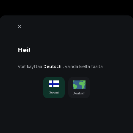
Hei!
Voit käyttää
Deutsch
, vaihda kieltä täältä
Evästeilmoitus
Suomi
Käytämme evästeitä, lisätietoja
Deutsch
listietojen saamiseksi. Asetuksia voi muuttaa:
Evästeasetukset
Pelaat demotilassa. Oikealla rahalla pelaaminen on
paljon jännittävämpää
HYVÄKSY KAIKKI
Pelaa oikealla rahalla