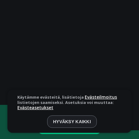
Evästeilmoitus
Käytämme evästeitä, lisätietoja
listietojen saamiseksi. Asetuksia voi muuttaa:
Evästeasetukset
Pelaat demotilassa. Oikealla rahalla pelaaminen on
paljon jännittävämpää
HYVÄKSY KAIKKI
Pelaa oikealla rahalla