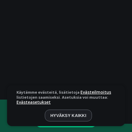
Evästeilmoitus
Käytämme evästeitä, lisätietoja
listietojen saamiseksi. Asetuksia voi muuttaa:
Evästeasetukset
Pelaat demotilassa. Oikealla rahalla pelaaminen on
paljon jännittävämpää
HYVÄKSY KAIKKI
Pelaa oikealla rahalla