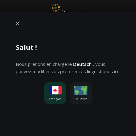
Salut !
Nous prenons en charge le
Deutsch
, vous
pouvez modifier vos préférences linguistiques ici
Français
Deutsch