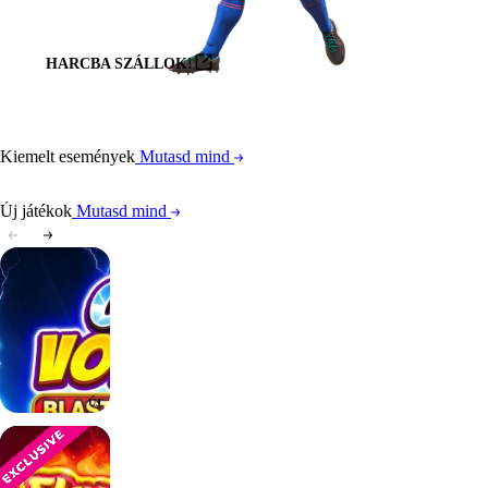
HARCBA SZÁLLOK!
Kiemelt események
Mutasd mind
Új játékok
Mutasd mind
ÚJ