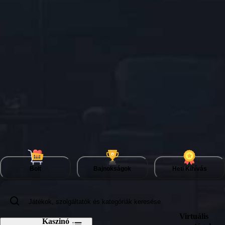
Bolt
Bajnokságok
Heti Kihívás
Játékok, szolgáltatók és kategóriák keresése
Virtuális ​
Kaszinó