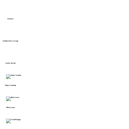
Aviatrix
Golden Hero Group
Lucky Streak
Enjoy Gaming
Blitzcrown