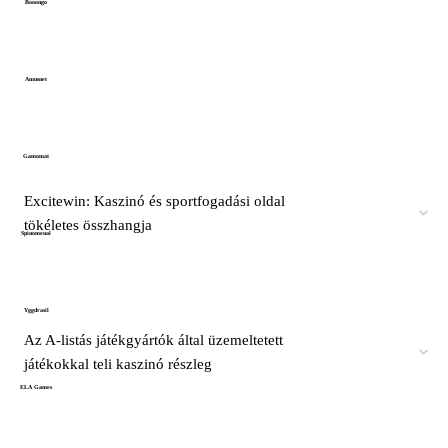
Booongo
Amusnet
ÚJ
ÚJ
Gamomat
Excitewin: Kaszinó és sportfogadási oldal
tökéletes összhangja
ÚJ
Spinomenal
ÚJ
Yggdrasil
Az A-listás játékgyártók által üzemeltetett
játékokkal teli kaszinó részleg
ELA Games
ÚJ
ÚJ