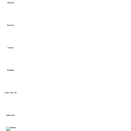
Mancala
Playnetic
Gamzix
ÚJ
Winfinity
ÚJ
Game Time Tec
ÚJ
Rakerocket
ÚJ