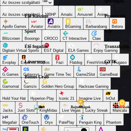
sportágak
Az összes szolgáltató
Az összes szolgáltató
100HP
Amatic
Amusnet
Animo
Élő Kaszinó
Promóciók
Apollo Games
Aviator
Aviatrix
BGaming
Barbarabang
Betora
Sport
VIP
Blitzcrown
Booongo
CROCO
CT Interactive
Claw
Élő fogadás
Tranzakciók
Digitain Virtual Sports
EGT Digital
ELA Games
Enjoy Gaming
Lóverseny
GYIK
Evoplay
Expanse Studios
Fazi
Flatdog
FreshVintage
Fugaso
G.Games
Galaxsys
Game Time Tec
Game2Slot
GameBeat
Bonus Crab
Gamomat
Gamzix
Golden Hero Group
Hacksaw Gaming
Hold Your Hat
Hyperion Play
Iconic 21
Imagine Live
InOut
Bolt
Bajnokságok
Kihívások
Jacks
Just Slots
KingMidas
Live Vegas
Lucky Streak
Mancala
Megafair
OneTouch
Oryx
PatePlay
Penguin King
Phantom