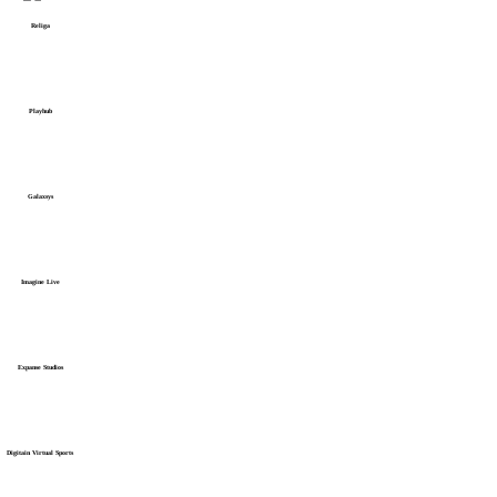
Religa
Playhub
ÚJ
ÚJ
Galaxsys
Imagine Live
ÚJ
Expanse Studios
Digitain Virtual Sports
ÚJ