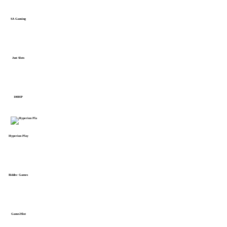
SA Gaming
Just Slots
ÚJ
100HP
Hyperion Play
ÚJ
Riddec Games
Game2Slot