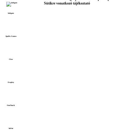
ÚJ
Sütikre vonatkozó tájékoztató
ÚJ
Softgate
Apollo Games
ÚJ
ÚJ
Claw
Evoplay
ÚJ
ÚJ
OneTouch
InOut