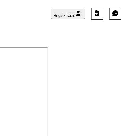
Regisztráció