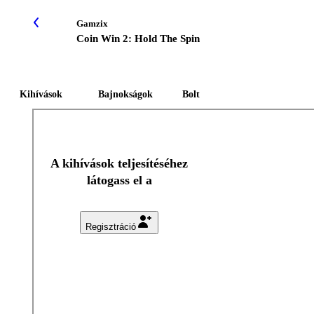
Gamzix
Coin Win 2: Hold The Spin
Kihívások
Bajnokságok
Bolt
A kihívások teljesítéséhez
látogass el a
Regisztráció