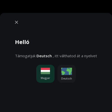
Helló
Támogatjuk
Deutsch
, itt válthatod át a nyelvet
Sütikre vonatkozó
Sütiket használunk, olvasd el a
tájékoztató
további információért. Ezeket a
Magyar
Deutsch
beállításokat megváltoztathatod
Süti Beállításoknál
Demó módban játszol. A valódi pénzes játék sokkal
izgalmasabb.
AZ ÖSSZES ELFOGADÁSA
Valódi pénzes játék