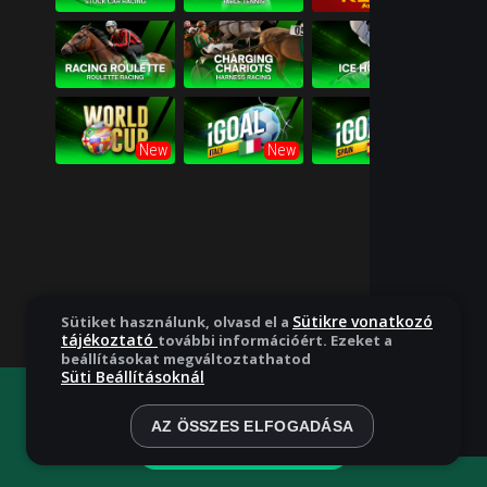
Sütikre vonatkozó
Sütiket használunk, olvasd el a
tájékoztató
további információért. Ezeket a
beállításokat megváltoztathatod
Süti Beállításoknál
Demó módban játszol. A valódi pénzes játék sokkal
izgalmasabb.
AZ ÖSSZES ELFOGADÁSA
Valódi pénzes játék