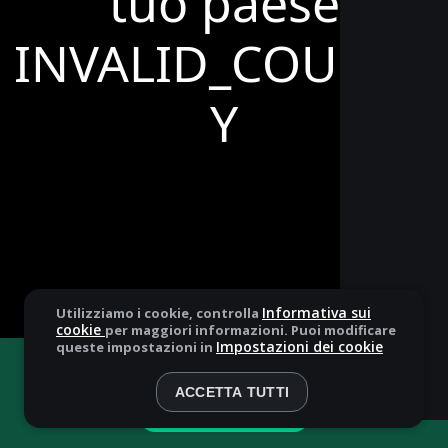
Informativa sui
Utilizziamo i cookie, controlla
cookie
per maggiori informazioni. Puoi modificare
Impostazioni dei cookie
queste impostazioni in
Stai giocando in modalità demo. Il gioco reale e molto
più interessante
ACCETTA TUTTI
Gioca realmente