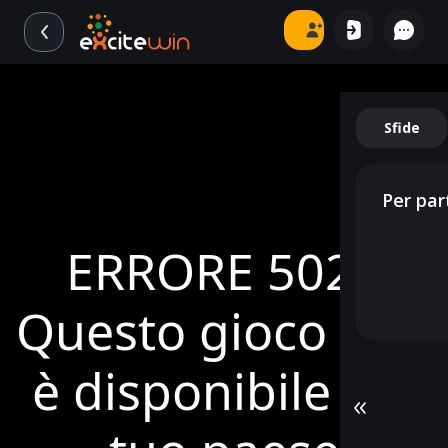
Sfide
Per part