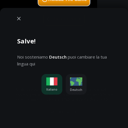
Salve!
Noi sosteniamo
Deutsch
puoi cambiare la tua
lingua qui
Informativa sui
Utilizziamo i cookie, controlla
Italiano
Deutsch
cookie
per maggiori informazioni. Puoi modificare
Impostazioni dei cookie
queste impostazioni in
Stai giocando in modalità demo. Il gioco reale e molto
più interessante
ACCETTA TUTTI
Gioca realmente