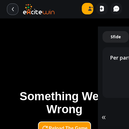
Sfide
Per part