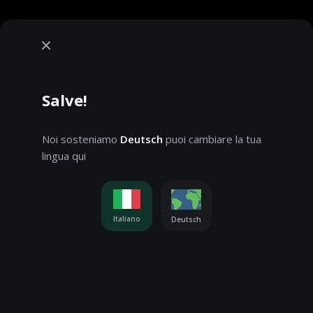
Salve!
Noi sosteniamo
Deutsch
puoi cambiare la tua
lingua qui
Informativa sui
Utilizziamo i cookie, controlla
Italiano
Deutsch
cookie
per maggiori informazioni. Puoi modificare
Impostazioni dei cookie
queste impostazioni in
Stai giocando in modalità demo. Il gioco reale e molto
più interessante
ACCETTA TUTTI
Gioca realmente