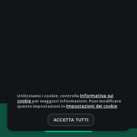
Informativa sui
Utilizziamo i cookie, controlla
cookie
per maggiori informazioni. Puoi modificare
Impostazioni dei cookie
queste impostazioni in
Stai giocando in modalità demo. Il gioco reale e molto
più interessante
ACCETTA TUTTI
Gioca realmente