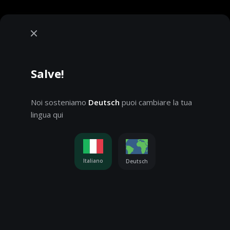
Salve!
Noi sosteniamo
Deutsch
puoi cambiare la tua
lingua qui
Informativa sui
Utilizziamo i cookie, controlla
Italiano
Deutsch
cookie
per maggiori informazioni. Puoi modificare
Impostazioni dei cookie
queste impostazioni in
ACCETTA TUTTI