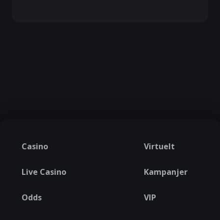
Casino
Virtuelt
Live Casino
Kampanjer
Odds
VIP