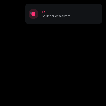
Feil!
Spillet er deaktivert
Du spiller i demoversjon. Ekte spill er mye mer
spennende.
Utfordring
Spill på ekte
For å d