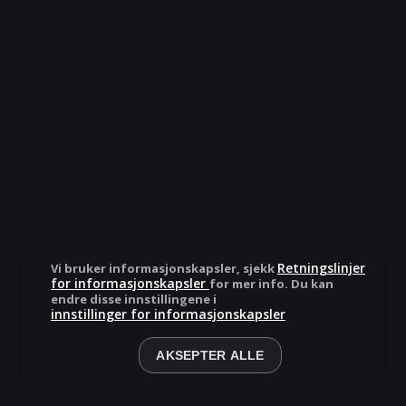
Retningslinjer
Vi bruker informasjonskapsler, sjekk
for informasjonskapsler
for mer info. Du kan
endre disse innstillingene i
innstillinger for informasjonskapsler
AKSEPTER ALLE