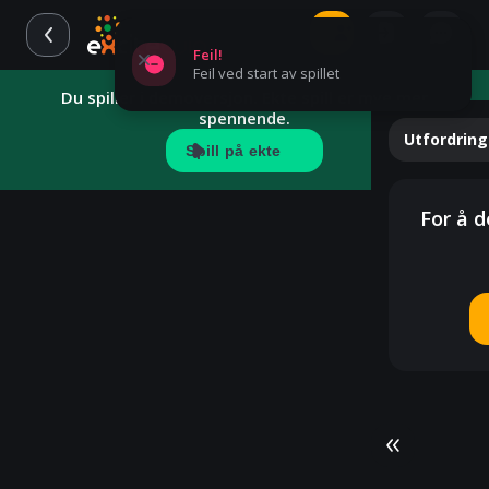
Feil!
Feil ved start av spillet
Du spiller i demoversjon. Ekte spill er mye mer
spennende.
Utfordring
Spill på ekte
For å d