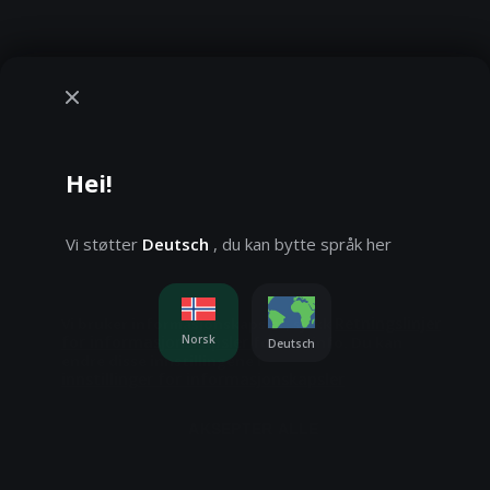
Hei!
Vi støtter
Deutsch
, du kan bytte språk her
Retningslinjer
Vi bruker informasjonskapsler, sjekk
for informasjonskapsler
Norsk
for mer info. Du kan
Deutsch
endre disse innstillingene i
innstillinger for informasjonskapsler
AKSEPTER ALLE