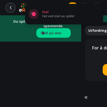
Feil!
Feil ved start av spillet
Du spiller i demoversjon. Ekte spill er mye mer
spennende.
Utfordring
Spill på ekte
For å d