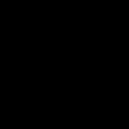
Wyzwani
Ab
wyzw